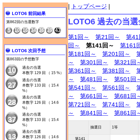
|
トップページ
|
LOTO6 前回結果
LOTO6 過去の当
第862回の当選数字
5
10
16
34
36
39
43
第1回～
第21回～
第4
回～
第141回～
第161
LOTO6 次回予想
第181回～
第201回～
第863回の予想数字
～
第301回～
第321回
過去の当選
10
第361回～
第381回～
本数字 129 回 （ 15 %）
～
第481回～
第501回
過去の当選
27
本数字 133 回 （ 15.4
第541回～
第561回～
%）
～
第661回～
第681回
過去の当選
28
本数字 126 回 （ 14.6
第721回～
第741回～
%）
～
第841回～
第861回
過去の当選
37
本数字 133 回 （ 15.4
%）
抽選日
1等
過去の当選
13
本数字 126 回 （ 14.6
第141