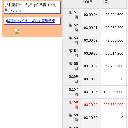
抽選日
1等
掲載情報のご利用は自己責任でお
願いします。
第151
03.09.04
39,224,600
回
●
騎手のバイオリズムで競馬予想
第152
03.09.11
55,085,200
回
第153
03.09.18
43,090,900
回
第154
03.09.25
35,014,200
回
第155
03.10.02
42,285,800
回
第156
03.10.09
0
回
第157
03.10.16
400,000,000
回
第158
03.10.23
328,563,300
回
第159
03.10.30
0
回