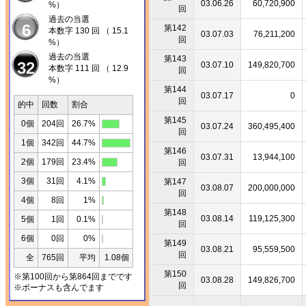
03.06.26
60,720,900
%）
回
過去の当選
6
第142
本数字 130 回 （ 15.1
03.07.03
76,211,200
回
%）
過去の当選
第143
32
03.07.10
149,820,700
本数字 111 回 （ 12.9
回
%）
第144
03.07.17
0
回
的中
回数
割合
第145
0個
204回
26.7%
03.07.24
360,495,400
回
1個
342回
44.7%
第146
03.07.31
13,944,100
2個
179回
23.4%
回
3個
31回
4.1%
第147
03.08.07
200,000,000
回
4個
8回
1%
第148
03.08.14
119,125,300
5個
1回
0.1%
回
6個
0回
0%
第149
03.08.21
95,559,500
回
全
765回
平均
1.08個
第150
※第100回から第864回までです
03.08.28
149,826,700
回
※ボーナスも含んでます