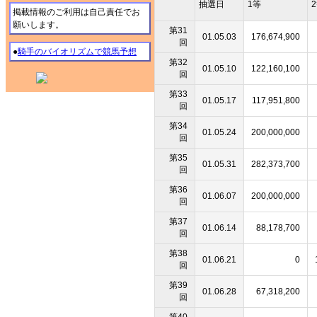
抽選日
1等
掲載情報のご利用は自己責任でお
願いします。
第31
01.05.03
176,674,900
回
●
騎手のバイオリズムで競馬予想
第32
01.05.10
122,160,100
回
第33
01.05.17
117,951,800
回
第34
01.05.24
200,000,000
回
第35
01.05.31
282,373,700
回
第36
01.06.07
200,000,000
回
第37
01.06.14
88,178,700
回
第38
01.06.21
0
回
第39
01.06.28
67,318,200
回