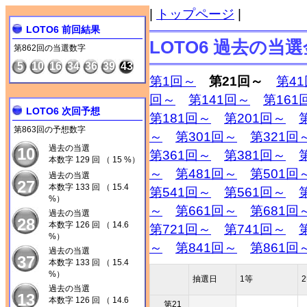
|
トップページ
|
LOTO6 前回結果
LOTO6 過去の当
第862回の当選数字
5
10
16
34
36
39
43
第1回～
第21回～
第4
回～
第141回～
第161
LOTO6 次回予想
第181回～
第201回～
第863回の予想数字
～
第301回～
第321回
過去の当選
10
第361回～
第381回～
本数字 129 回 （ 15 %）
～
第481回～
第501回
過去の当選
27
本数字 133 回 （ 15.4
第541回～
第561回～
%）
～
第661回～
第681回
過去の当選
28
本数字 126 回 （ 14.6
第721回～
第741回～
%）
～
第841回～
第861回
過去の当選
37
本数字 133 回 （ 15.4
%）
抽選日
1等
過去の当選
13
本数字 126 回 （ 14.6
第21