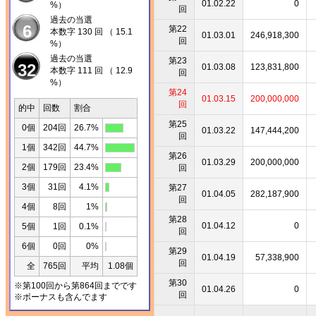
01.02.22
0
%）
回
過去の当選
6
第22
本数字 130 回 （ 15.1
01.03.01
246,918,300
回
%）
過去の当選
第23
32
01.03.08
123,831,800
本数字 111 回 （ 12.9
回
%）
第24
01.03.15
200,000,000
回
的中
回数
割合
第25
0個
204回
26.7%
01.03.22
147,444,200
回
1個
342回
44.7%
第26
01.03.29
200,000,000
2個
179回
23.4%
回
3個
31回
4.1%
第27
01.04.05
282,187,900
回
4個
8回
1%
第28
01.04.12
0
5個
1回
0.1%
回
6個
0回
0%
第29
01.04.19
57,338,900
回
全
765回
平均
1.08個
第30
※第100回から第864回までです
01.04.26
0
回
※ボーナスも含んでます