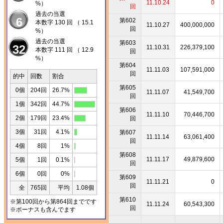
11.10.24
0
%）
回
過去の当選
6
第602
本数字 130 回 （ 15.1
11.10.27
400,000,000
回
%）
過去の当選
第603
32
11.10.31
226,379,100
本数字 111 回 （ 12.9
回
%）
第604
11.11.03
107,591,000
回
的中
回数
割合
第605
0個
204回
26.7%
11.11.07
41,549,700
回
1個
342回
44.7%
第606
11.11.10
70,446,700
2個
179回
23.4%
回
3個
31回
4.1%
第607
11.11.14
63,061,400
回
4個
8回
1%
第608
11.11.17
49,879,600
5個
1回
0.1%
回
6個
0回
0%
第609
11.11.21
0
回
全
765回
平均
1.08個
第610
※第100回から第864回までです
11.11.24
60,543,300
回
※ボーナスも含んでます