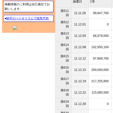
抽選日
1等
掲載情報のご利用は自己責任でお
願いします。
第611
11.11.28
99,847,700
回
●
騎手のバイオリズムで競馬予想
第612
11.12.01
0
回
第613
11.12.05
66,079,000
回
第614
11.12.08
102,950,100
回
第615
11.12.12
97,869,700
回
第616
11.12.15
200,000,000
回
第617
11.12.19
217,255,800
回
第618
11.12.22
115,085,500
回
第619
11.12.26
0
回