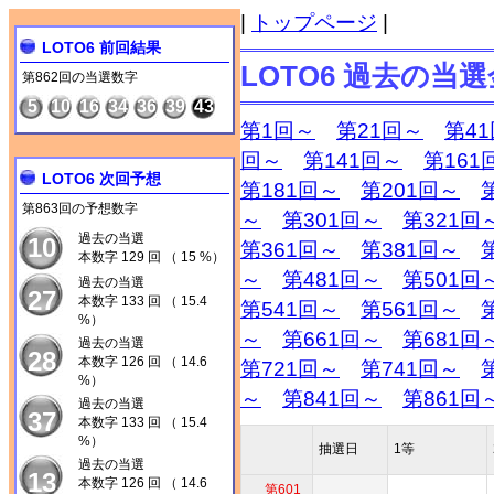
|
トップページ
|
LOTO6 前回結果
LOTO6 過去の当
第862回の当選数字
5
10
16
34
36
39
43
第1回～
第21回～
第4
回～
第141回～
第161
LOTO6 次回予想
第181回～
第201回～
第863回の予想数字
～
第301回～
第321回
過去の当選
10
第361回～
第381回～
本数字 129 回 （ 15 %）
～
第481回～
第501回
過去の当選
27
本数字 133 回 （ 15.4
第541回～
第561回～
%）
～
第661回～
第681回
過去の当選
28
本数字 126 回 （ 14.6
第721回～
第741回～
%）
～
第841回～
第861回
過去の当選
37
本数字 133 回 （ 15.4
%）
抽選日
1等
過去の当選
13
本数字 126 回 （ 14.6
第601