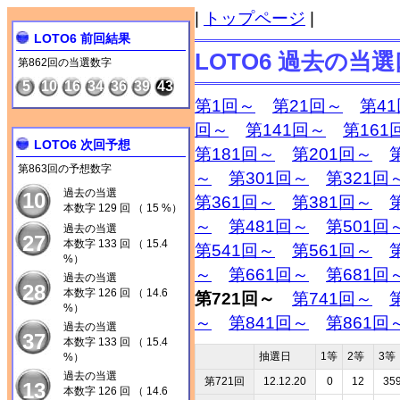
|
トップページ
|
LOTO6 前回結果
LOTO6 過去の当
第862回の当選数字
5
10
16
34
36
39
43
第1回～
第21回～
第4
回～
第141回～
第161
LOTO6 次回予想
第181回～
第201回～
第863回の予想数字
～
第301回～
第321回
過去の当選
10
第361回～
第381回～
本数字 129 回 （ 15 %）
～
第481回～
第501回
過去の当選
27
本数字 133 回 （ 15.4
第541回～
第561回～
%）
～
第661回～
第681回
過去の当選
28
本数字 126 回 （ 14.6
第721回～
第741回～
%）
～
第841回～
第861回
過去の当選
37
本数字 133 回 （ 15.4
抽選日
1等
2等
3等
%）
過去の当選
第721回
12.12.20
0
12
35
13
本数字 126 回 （ 14.6