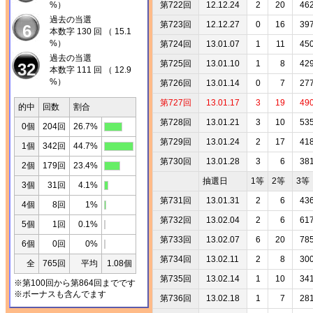
%）
第722回
12.12.24
2
20
46
過去の当選
第723回
12.12.27
0
16
39
6
本数字 130 回 （ 15.1
%）
第724回
13.01.07
1
11
45
過去の当選
第725回
13.01.10
1
8
42
32
本数字 111 回 （ 12.9
%）
第726回
13.01.14
0
7
27
第727回
13.01.17
3
19
49
的中
回数
割合
第728回
13.01.21
3
10
53
0個
204回
26.7%
第729回
13.01.24
2
17
41
1個
342回
44.7%
第730回
13.01.28
3
6
38
2個
179回
23.4%
抽選日
1等
2等
3等
3個
31回
4.1%
第731回
13.01.31
2
6
43
4個
8回
1%
第732回
13.02.04
2
6
61
5個
1回
0.1%
第733回
13.02.07
6
20
78
6個
0回
0%
第734回
13.02.11
2
8
30
全
765回
平均
1.08個
第735回
13.02.14
1
10
34
※第100回から第864回までです
※ボーナスも含んでます
第736回
13.02.18
1
7
28