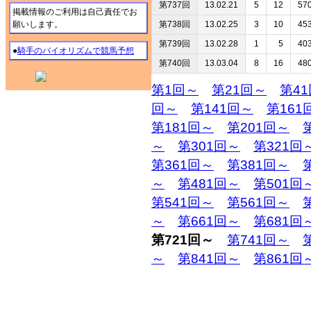
第737回
13.02.21
5
12
57
掲載情報のご利用は自己責任でお
願いします。
第738回
13.02.25
3
10
45
第739回
13.02.28
1
5
40
●
騎手のバイオリズムで競馬予想
第740回
13.03.04
8
16
48
第1回～
第21回～
第4
回～
第141回～
第161
第181回～
第201回～
～
第301回～
第321回
第361回～
第381回～
～
第481回～
第501回
第541回～
第561回～
～
第661回～
第681回
第721回～
第741回～
～
第841回～
第861回